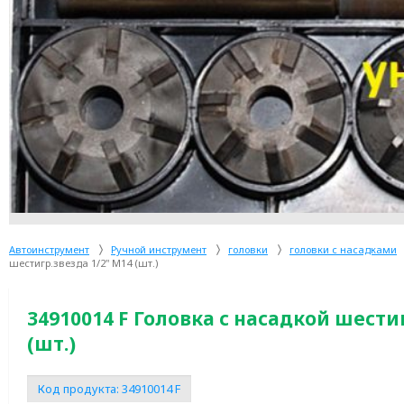
Автоинструмент
Ручной инструмент
головки
головки с насадками
шестигр.звезда 1/2" M14 (шт.)
34910014 F Головка с насадкой шести
(шт.)
Код продукта:
34910014 F