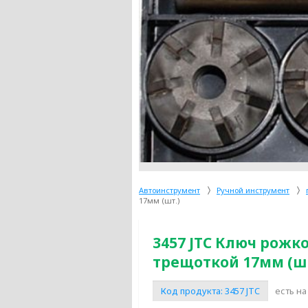
Автоинструмент
Ручной инструмент
17мм (шт.)
3457 JTC Ключ рож
трещоткой 17мм (шт
Код продукта:
3457 JTC
есть на