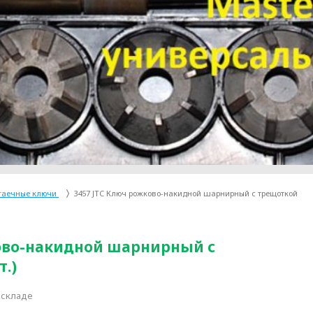
гаечные ключи
3457 JTC Ключ рожково-накидной шарнирный с трещоткой
ково-накидной шарнирный с
.)
 складе