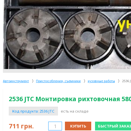
Автоинструмент
Приспособления, съемники
кузовные работы
2536 
2536 JTC Монтировка рихтовочная 58
Код продукта:
2536 JTC
есть на складе
711
грн.
КУПИТЬ
БЫСТРЫЙ ЗАКА