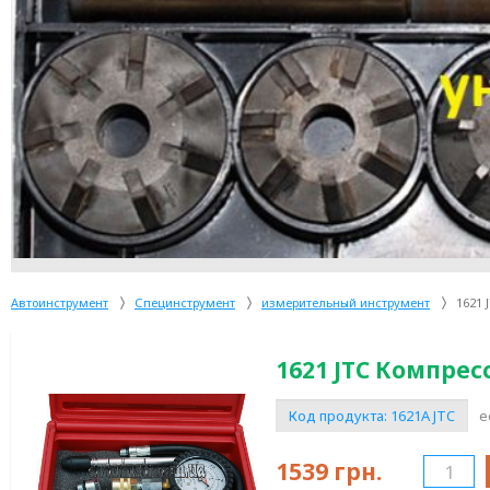
Автоинструмент
Специнструмент
измерительный инструмент
1621 
1621 JTC Компрес
Код продукта:
1621A JTC
е
1539
грн.