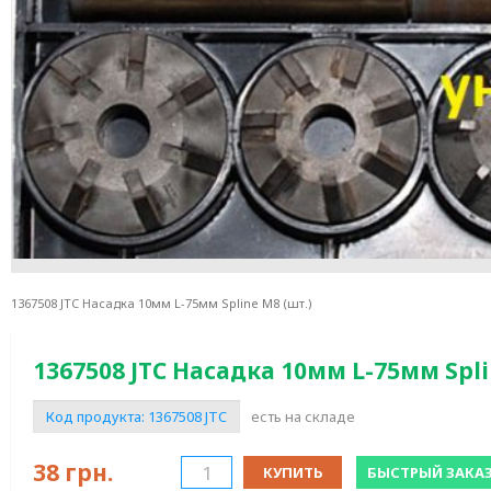
1367508 JTC Насадка 10мм L-75мм Spline M8 (шт.)
1367508 JTC Насадка 10мм L-75мм Spli
Код продукта:
1367508 JTC
есть на складе
38
грн.
КУПИТЬ
БЫСТРЫЙ ЗАКА